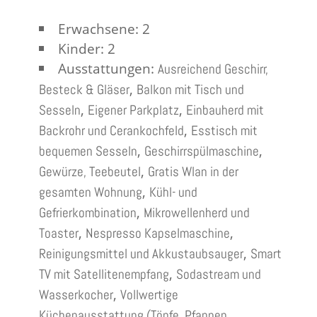
Erwachsene:
2
Kinder:
2
Ausstattungen:
Ausreichend Geschirr,
,
Besteck & Gläser
Balkon mit Tisch und
,
,
Sesseln
Eigener Parkplatz
Einbauherd mit
,
Backrohr und Cerankochfeld
Esstisch mit
,
,
bequemen Sesseln
Geschirrspülmaschine
,
Gewürze, Teebeutel
Gratis Wlan in der
,
gesamten Wohnung
Kühl- und
,
Gefrierkombination
Mikrowellenherd und
,
,
Toaster
Nespresso Kapselmaschine
,
Reinigungsmittel und Akkustaubsauger
Smart
,
TV mit Satellitenempfang
Sodastream und
,
Wasserkocher
Vollwertige
Küchenausstattung (Töpfe, Pfannen,